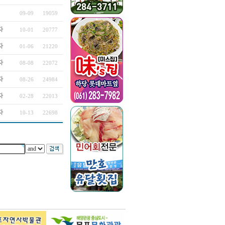
09-09
19059
자
10-01
20777
자
01-06
21220
자
08-08
22072
자
08-26
24984
자
02-28
22013
자
10-13
22698