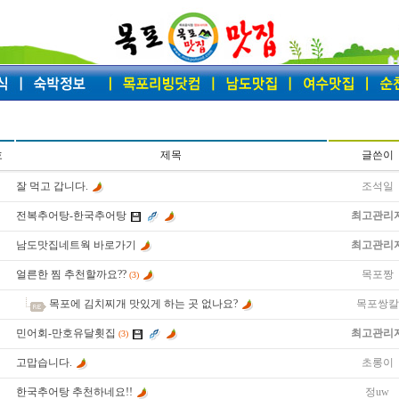
호
제목
글쓴이
잘 먹고 갑니다.
조석일
전복추어탕-한국추어탕
최고관리
남도맛집네트웍 바로가기
최고관리
얼른한 찜 추천할까요??
목포짱
(3)
목포에 김치찌개 맛있게 하는 곳 없나요?
목포쌍칼
민어회-만호유달횟집
최고관리
(3)
고맙습니다.
초롱이
한국추어탕 추천하네요!!
정uw