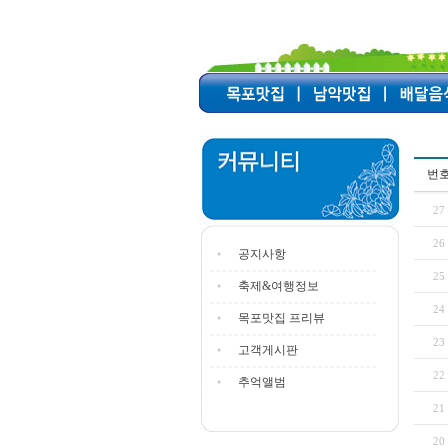
번
27
26
공지사항
25
축제&여행정보
24
목포맛집 프리뷰
23
고객게시판
22
추억앨범
21
20