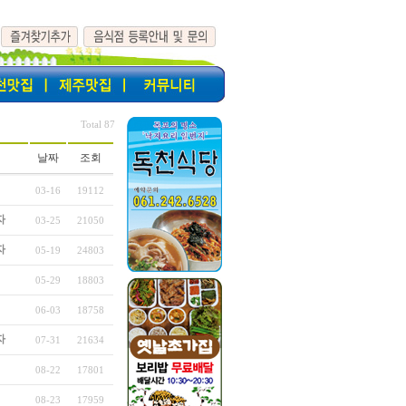
Total 87
날짜
조회
03-16
19112
자
03-25
21050
자
05-19
24803
05-29
18803
06-03
18758
자
07-31
21634
08-22
17801
08-23
17959