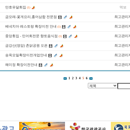
만호유달회집
먹보
(1)
금모래-꽃게요리,홍어삼합 전문점
최고관리
베네치아 레스토랑 확장이전 안내
최고관리
(1)
중앙횟집 - 민어회전문 향토음식점
최고관리
(1)
금강산(영암) 촌닭공원 오픈
최고관리
송옥모밀확장이전개업안내
최고관리
해미정 확장이전안내
최고관리
1
2
3
4
5
6