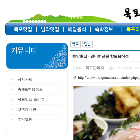
중앙횟집 - 민어회전문 향토음식점
최고관리자
글쓴이 :
날짜 :
11-08-08 12
http://www.mokpomenu.com/index.php?p
공지사항
축제&여행정보
목포맛집 프리뷰
고객게시판
추억앨범