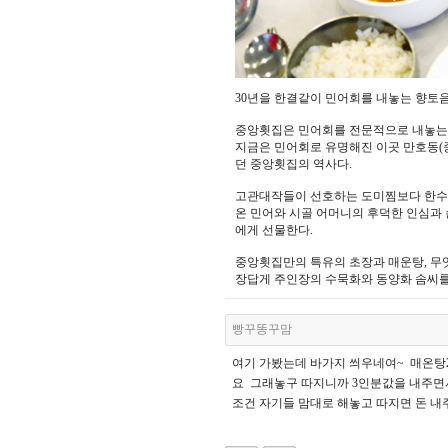
30년을 한결같이 민어회를 내놓는 향토음
중앙횟집은 민어회를 전문적으로 내놓는
지금은 민어회로 유명해진 이곳 만호동(중
던 중앙횟집의 역사다.
고관대작들이 선호하는 도미찜보다 한수위
온 민어와 시골 어머니의 후덕한 인심과 
에게 선물한다.
중앙횟집만의 특유의 초장과 매운탕, 무
장답게 주인장의 수묵화와 동양화 솜씨를 
빵꾸똥꾸맘
여기 가봤는데 바가지 씌우네여~ 매온탕
요 그래놓구 따지니까 3인분값을 내주면서
조건 자기들 맘대로 해놓고 따지면 돈 내