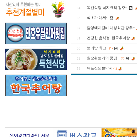
독천식당 낙지요리 강추~
64
식초가 대세~
63
담양돼지갈비 대성회관 강추~
62
건강한 음식점..한국추어탕
61
보리밥 최고~
60
(1)
월오황토가의 풍경...
59
(3)
목포신안뻘낙지
58
(1)