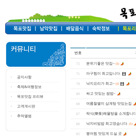
번호
분위기좋은 맛집~
72
(1)
아구찜이 최고입니다.
71
공지사항
낙지요리가 최고~
70
(1)
축제&여행정보
싸고 맛있는 쌈밥~
69
목포맛집 프리뷰
여름철별미 삼계탕 맛있는집
68
고객게시판
락식(樂食)해물탕을 소개합니다
67
추억앨범
낙지비빔밥 최고였습니다.
66
(1)
붕어찜 맛있게 드실 곳
65