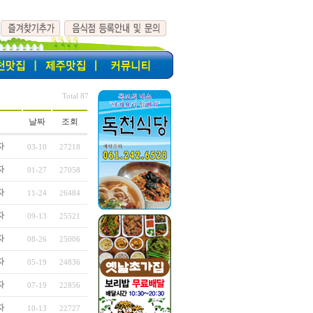
Total 87
날짜
조회
자
03-10
27218
자
01-27
27058
자
11-24
26484
자
09-13
25521
자
08-26
25006
자
05-19
24836
자
07-19
22856
자
10-13
22727