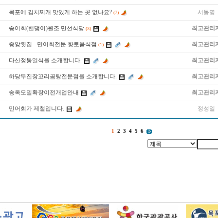
목포에 김치찌개 맛있게 하는 곳 없나요?
서동명
(7)
송어회(밴댕이)원조 만선식당
최고관리
(3)
중앙횟집 - 민어회전문 향토음식점
최고관리
(1)
다산정통일식을 소개합니다.
최고관리
하당무진장꼬리곰탕전문점을 소개합니다.
최고관리
송옥모밀확장이전개업안내
최고관리
민어회가 제철입니다.
정성일
1
2
3
4
5
6