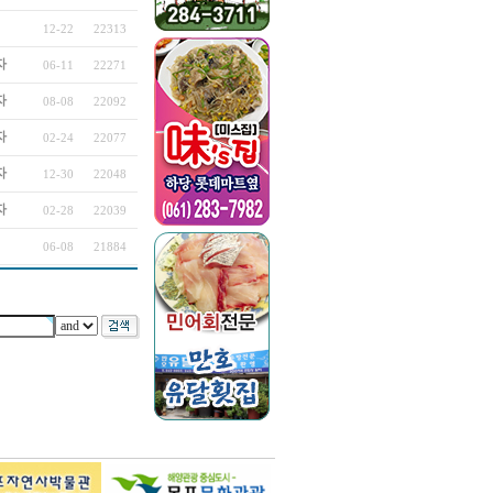
12-22
22313
자
06-11
22271
자
08-08
22092
자
02-24
22077
자
12-30
22048
자
02-28
22039
06-08
21884