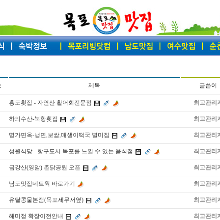
호
제목
글쓴이
홍도횟집 - 자연산 활어회전문점
최고관리
하의수산-북항횟집
최고관리
명가면옥-냉면,보쌈,매생이떡국 별미집
최고관리
성원식당 - 항구도시 목포를 느낄 수 있는 음식점
최고관리
금강산(영암) 촌닭공원 오픈
최고관리
남도맛집네트웍 바로가기
최고관리
유달콩물본점(목포세무서옆)
최고관리
해미정 확장이전안내
최고관리