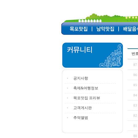
번
87
86
공지사항
85
축제&여행정보
84
목포맛집 프리뷰
83
고객게시판
82
추억앨범
81
80