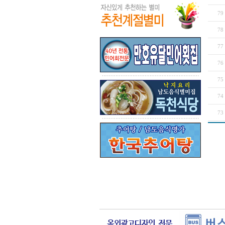
79
78
77
76
75
74
73