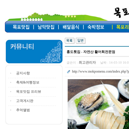
홍도횟집 - 자연산 활어회전문점
최고관리자
글쓴이 :
날짜 :
14-03-10 16
http://www.mokpomenu.com/index.php?p
공지사항
축제&여행정보
목포맛집 프리뷰
고객게시판
추억앨범