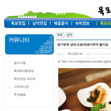
명가면옥-냉면,보쌈,매생이떡국 별미집
최고관리자
글쓴이 :
날짜 :
12-11-24 12
http://www.mokpomenu.com/index.php?p
공지사항
축제&여행정보
목포맛집 프리뷰
고객게시판
추억앨범