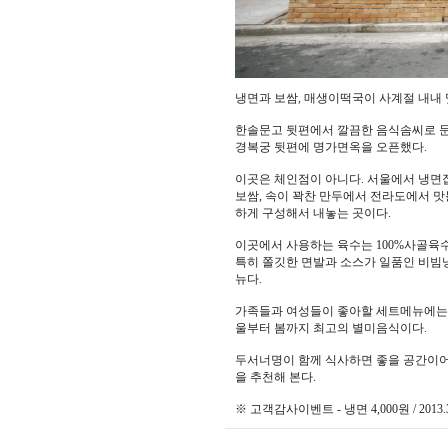
냉면과 보쌈, 매생이떡국이 사계절 내내 
한솔문고 뒷편에서 깔끔한 음식솜씨로 문
경복궁 뒷편에 명가면옥을 오픈했다.
이곳은 체인점이 아니다. 서울에서 냉면
보쌈, 속이 꽉찬 만두에서 전라도에서 
하게 구성해서 내놓는 곳이다.
이곳에서 사용하는 육수는 100%사골육수
특히 쫄깃한 면발과 소스가 일품인 비빔
뉴다.
가족들과 여성들이 좋아할 세트메뉴에는
울부터 봄까지 최고의 별미음식이다.
두서너명이 함께 식사하면 좋을 공간이어서
을 추천해 본다.
※ 고객감사이벤트 - 냉면 4,000원 / 2013.3