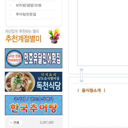
보리밥/쌈밥/보쌈
추어탕전문점
3,167,183