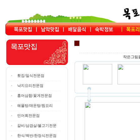
작은그림을
횟집/일식전문점
낙지요리전문점
홍어삼합/꽃게전문점
해물탕/매운탕/찜요리
민어회전문점
갈비/삼겹살/불고기전문
한식/백반/한정식전문점