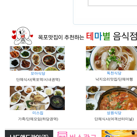
독천식당
모아식당
낙지요리맛집/단체여행
단체식사(목포역/시내권역)
미스집
성원식당
가족/단체모임(하당권역)
단체식사(여객선터미널)