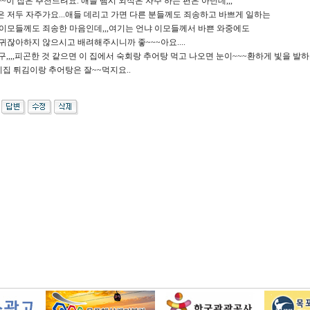
~이 집은 추천드려요. 애들 땜시 외식은 자주 하는 편은 아닌데,,,
 저두 자주가요...애들 데리고 가면 다른 분들께도 죄송하고 바쁘게 일하는
이모들께도 죄송한 마음인데,,,여기는 언냐 이모들께서 바쁜 와중에도
귀잖아하지 않으시고 배려해주시니까 좋~~~아요....
구,,,,피곤한 것 같으면 이 집에서 숙회랑 추어탕 먹고 나오면 눈이~~~환하게 빛을 발하
,이집 튀김이랑 추어탕은 잘~~먹지요..