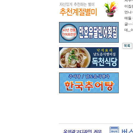
저두~
이집은
언냐 
애들 
글~~
데,,