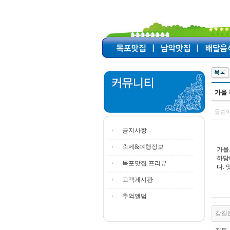
가을 
글쓴이
공지사항
축제&여행정보
가을
하당
목포맛집 프리뷰
다.
고객게시판
추억앨범
강길