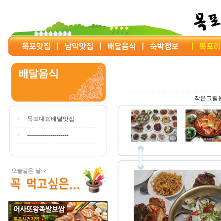
작은그림을
목포대표배달맛집
---------------------