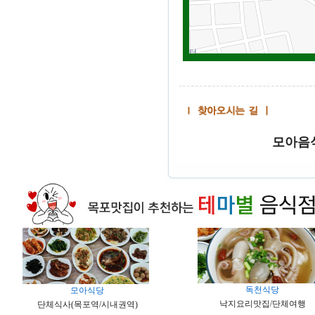
모아음
독천식당
모아식당
낙지요리맛집/단체여행
단체식사(목포역/시내권역)