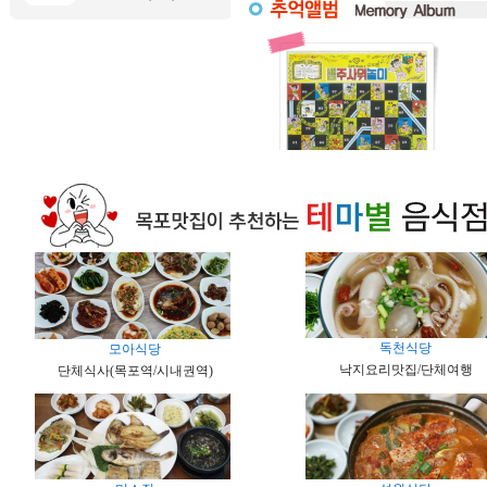
독천식당
모아식당
낙지요리맛집/단체여행
단체식사(목포역/시내권역)