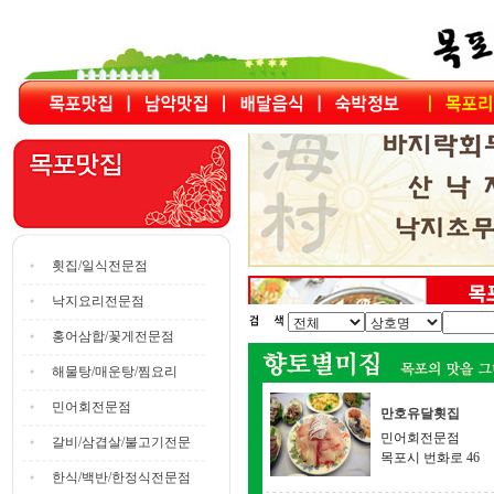
횟집/일식전문점
낙지요리전문점
홍어삼합/꽃게전문점
해물탕/매운탕/찜요리
민어회전문점
만호유달횟집
민어회전문점
갈비/삼겹살/불고기전문
목포시 번화로 46
한식/백반/한정식전문점