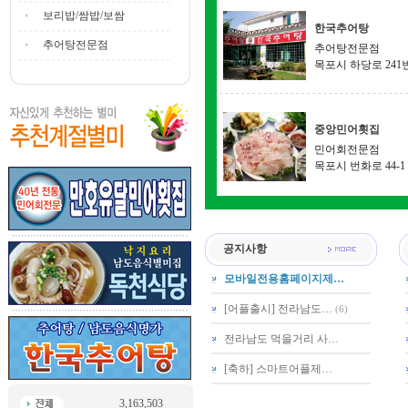
보리밥/쌈밥/보쌈
한국추어탕
추어탕전문점
추어탕전문점
목포시 하당로 241번
중앙민어횟집
민어회전문점
목포시 번화로 44-1
공지사항
모바일전용홈페이지제…
[어플출시] 전라남도…
(6)
전라남도 먹을거리 사…
[축하] 스마트어플제…
3,163,503