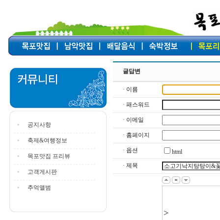
글답변
· 이름
· 패스워드
· 이메일
공지사항
· 홈페이지
축제&여행정보
· 옵션
html
목포맛집 프리뷰
· 제목
고객게시판
추억앨범