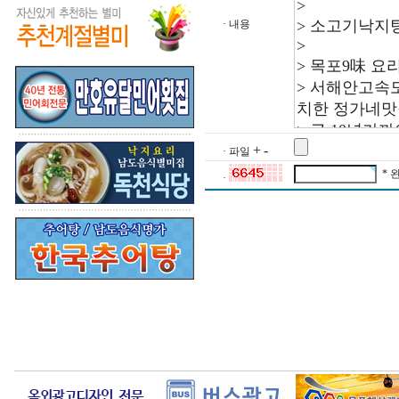
· 내용
+
-
· 파일
* 
·