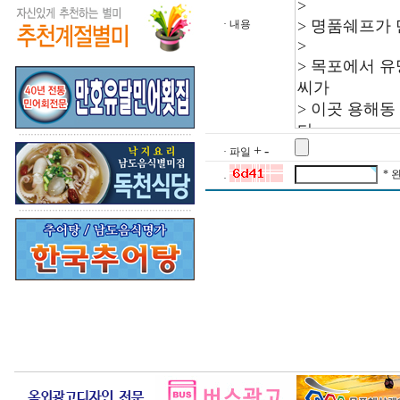
· 내용
+
-
· 파일
* 
·