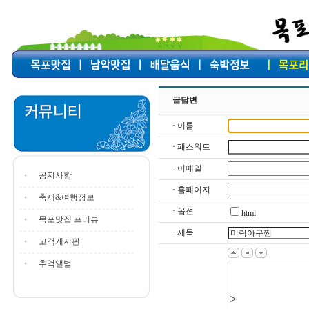
글답변
· 이름
· 패스워드
· 이메일
공지사항
· 홈페이지
축제&여행정보
· 옵션
html
목포맛집 프리뷰
· 제목
고객게시판
추억앨범