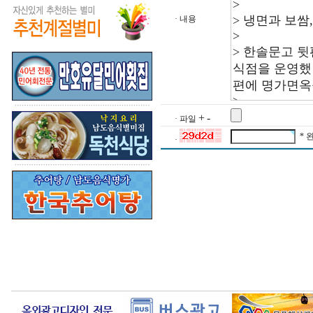
· 내용
+
-
· 파일
* 
·