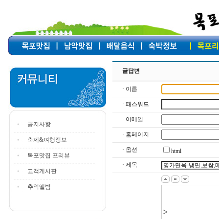
글답변
· 이름
· 패스워드
· 이메일
공지사항
· 홈페이지
축제&여행정보
· 옵션
html
목포맛집 프리뷰
· 제목
고객게시판
추억앨범