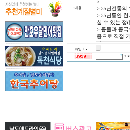
· 내용
+
-
· 파일
* 
·