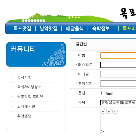
글답변
· 이름
· 패스워드
· 이메일
공지사항
· 홈페이지
축제&여행정보
· 옵션
html
목포맛집 프리뷰
· 제목
고객게시판
추억앨범