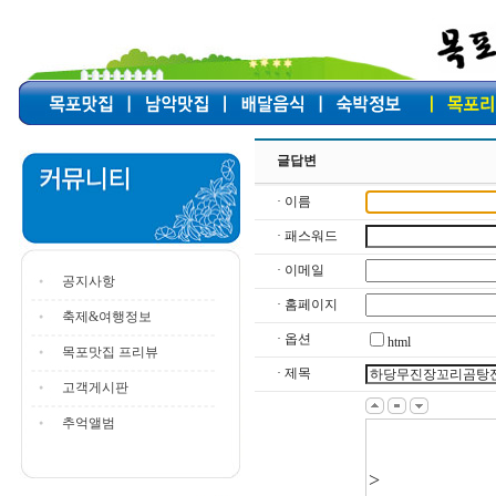
글답변
· 이름
· 패스워드
· 이메일
공지사항
· 홈페이지
축제&여행정보
· 옵션
html
목포맛집 프리뷰
· 제목
고객게시판
추억앨범