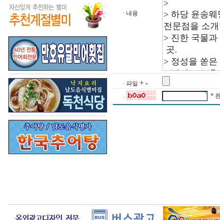
· 내용
+
-
· 파일
* 
·