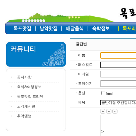
글답변
· 이름
· 패스워드
· 이메일
공지사항
· 홈페이지
축제&여행정보
· 옵션
html
목포맛집 프리뷰
· 제목
고객게시판
추억앨범