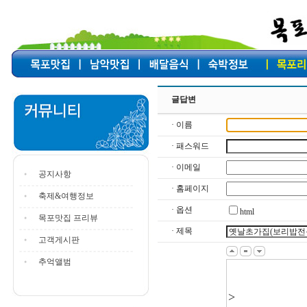
글답변
· 이름
· 패스워드
· 이메일
공지사항
· 홈페이지
축제&여행정보
· 옵션
html
목포맛집 프리뷰
· 제목
고객게시판
추억앨범