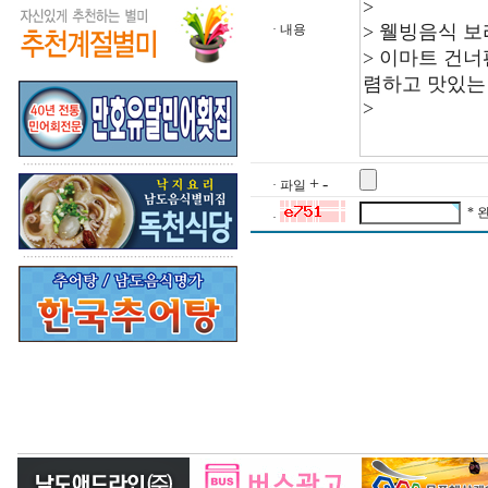
· 내용
+
-
· 파일
* 
·