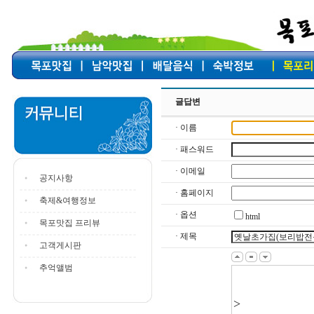
글답변
· 이름
· 패스워드
· 이메일
공지사항
· 홈페이지
축제&여행정보
· 옵션
html
목포맛집 프리뷰
· 제목
고객게시판
추억앨범