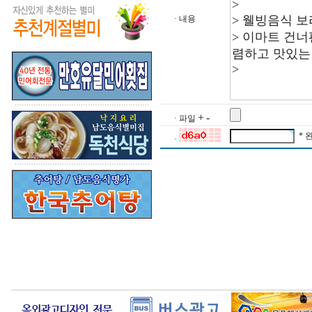
· 내용
+
-
· 파일
* 
·