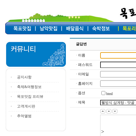
글답변
· 이름
· 패스워드
· 이메일
공지사항
· 홈페이지
축제&여행정보
· 옵션
html
목포맛집 프리뷰
· 제목
고객게시판
추억앨범