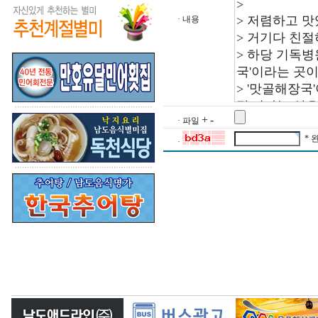
· 내용
+
-
· 파일
* 
·