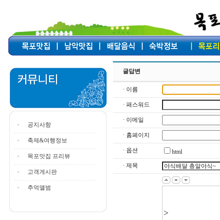
글답변
· 이름
· 패스워드
· 이메일
공지사항
· 홈페이지
축제&여행정보
· 옵션
html
목포맛집 프리뷰
· 제목
고객게시판
추억앨범