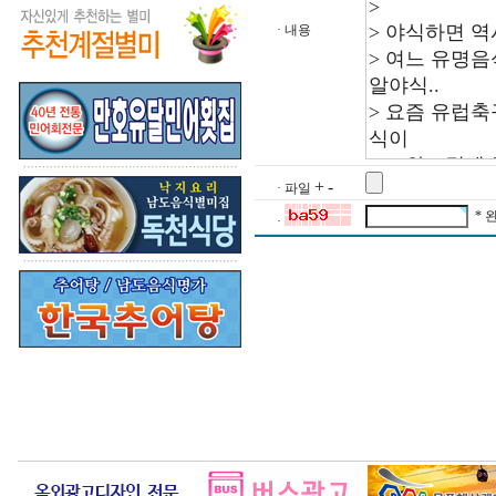
· 내용
+
-
· 파일
* 
·