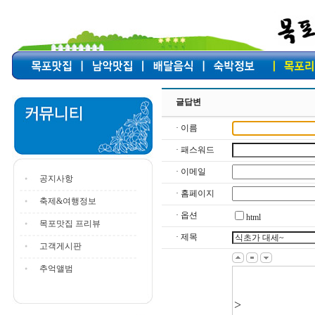
글답변
· 이름
· 패스워드
· 이메일
공지사항
· 홈페이지
축제&여행정보
· 옵션
html
목포맛집 프리뷰
· 제목
고객게시판
추억앨범