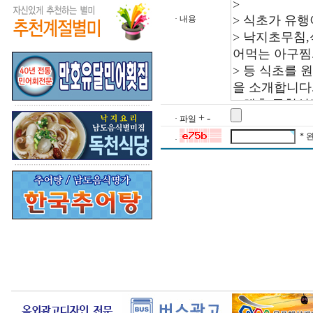
· 내용
+
-
· 파일
* 
·