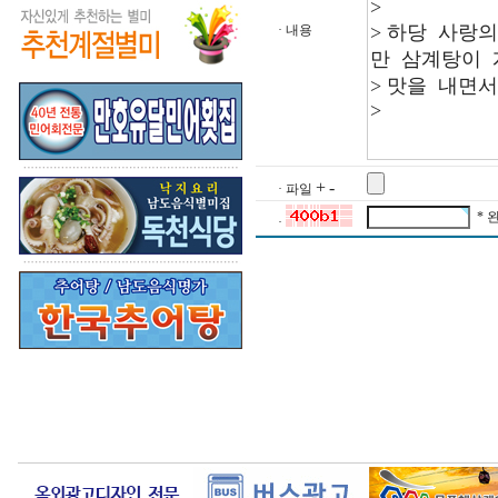
· 내용
+
-
· 파일
* 
·