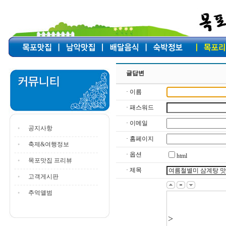
글답변
· 이름
· 패스워드
· 이메일
공지사항
· 홈페이지
축제&여행정보
· 옵션
html
목포맛집 프리뷰
· 제목
고객게시판
추억앨범