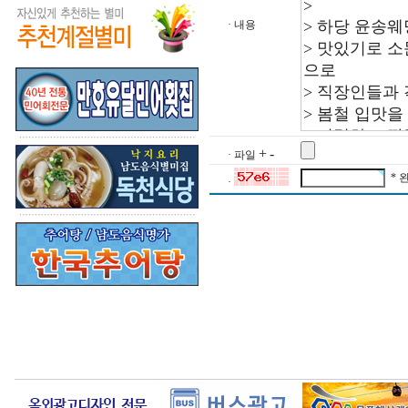
· 내용
+
-
· 파일
* 
·