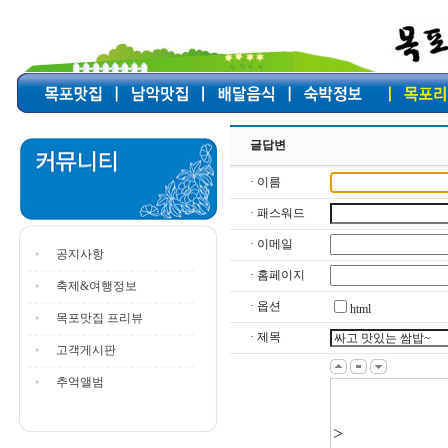
글답변
· 이름
· 패스워드
· 이메일
공지사항
· 홈페이지
축제&여행정보
· 옵션
html
목포맛집 프리뷰
· 제목
고객게시판
추억앨범