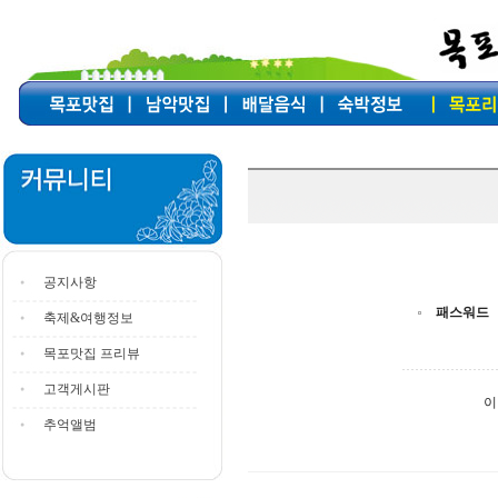
공지사항
패스워드
축제&여행정보
목포맛집 프리뷰
고객게시판
이
추억앨범