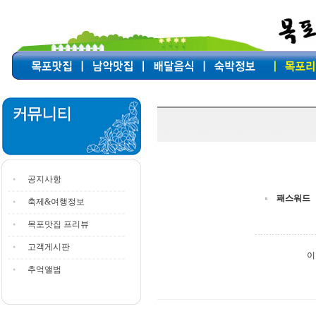
공지사항
패스워드
축제&여행정보
목포맛집 프리뷰
고객게시판
이
추억앨범