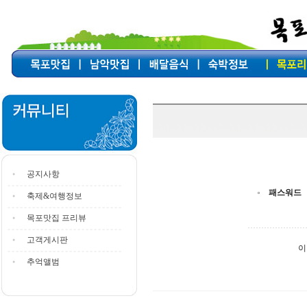
공지사항
패스워드
축제&여행정보
목포맛집 프리뷰
고객게시판
이
추억앨범