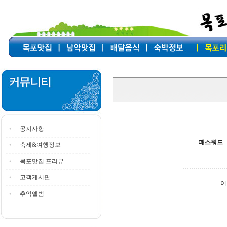
공지사항
패스워드
축제&여행정보
목포맛집 프리뷰
고객게시판
이
추억앨범