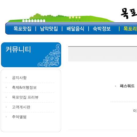
공지사항
패스워드
축제&여행정보
목포맛집 프리뷰
고객게시판
이
추억앨범