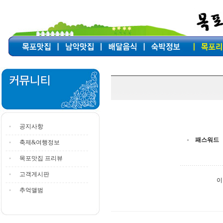
공지사항
패스워드
축제&여행정보
목포맛집 프리뷰
고객게시판
이
추억앨범