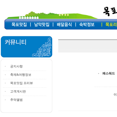
공지사항
패스워드
축제&여행정보
목포맛집 프리뷰
고객게시판
이
추억앨범