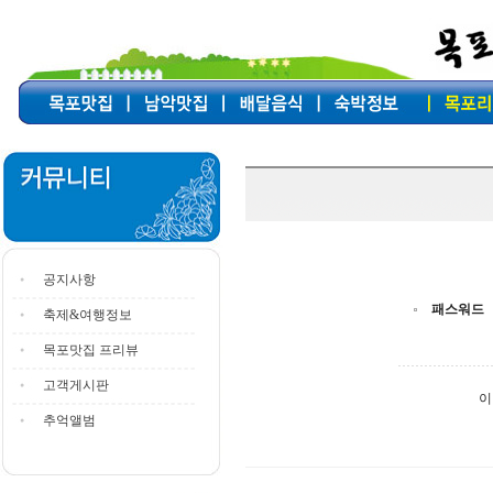
공지사항
패스워드
축제&여행정보
목포맛집 프리뷰
고객게시판
이
추억앨범