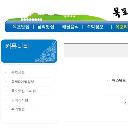
공지사항
패스워드
축제&여행정보
목포맛집 프리뷰
고객게시판
이
추억앨범