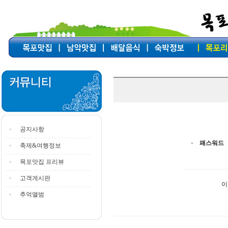
공지사항
패스워드
축제&여행정보
목포맛집 프리뷰
고객게시판
이
추억앨범