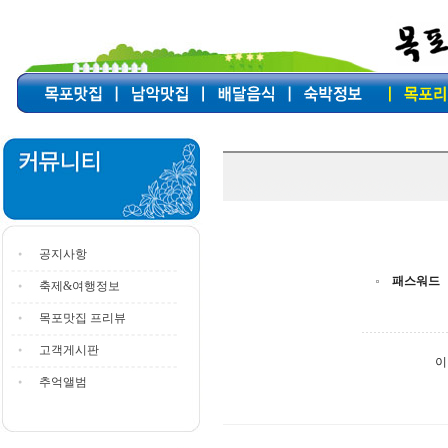
공지사항
패스워드
축제&여행정보
목포맛집 프리뷰
고객게시판
이
추억앨범