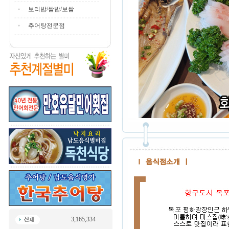
보리밥/쌈밥/보쌈
추어탕전문점
3,165,334