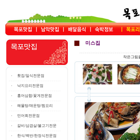
미스집
작은그림을
횟집/일식전문점
낙지요리전문점
홍어삼합/꽃게전문점
해물탕/매운탕/찜요리
민어회전문점
갈비/삼겹살/불고기전문
한식/백반/한정식전문점