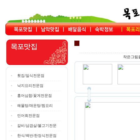
작은그림을
횟집/일식전문점
낙지요리전문점
홍어삼합/꽃게전문점
해물탕/매운탕/찜요리
민어회전문점
갈비/삼겹살/불고기전문
한식/백반/한정식전문점