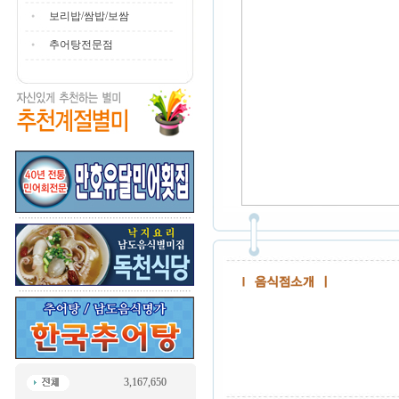
보리밥/쌈밥/보쌈
추어탕전문점
3,167,650