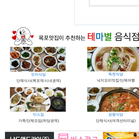
독천식당
모아식당
낙지요리맛집/단체여행
단체식사(목포역/시내권역)
미스집
성원식당
가족/단체모임(하당권역)
단체식사(여객선터미널)