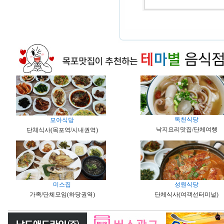
독천식당
모아식당
낙지요리맛집/단체여행
단체식사(목포역/시내권역)
미스집
성원식당
가족/단체모임(하당권역)
단체식사(여객선터미널)