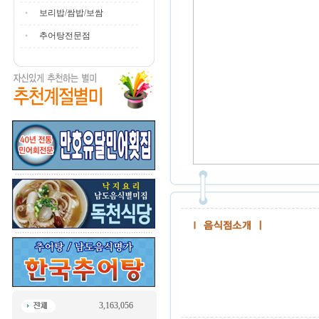
보리밥/쌈밥/보쌈
추어탕전문점
3,163,056