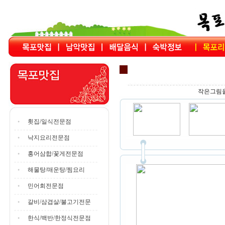
작은그림을
횟집/일식전문점
낙지요리전문점
홍어삼합/꽃게전문점
해물탕/매운탕/찜요리
민어회전문점
갈비/삼겹살/불고기전문
한식/백반/한정식전문점