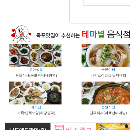
독천식당
모아식당
낙지요리맛집/단체여행
단체식사(목포역/시내권역)
미스집
성원식당
가족/단체모임(하당권역)
단체식사(여객선터미널)