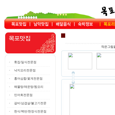
작은그림을
횟집/일식전문점
낙지요리전문점
홍어삼합/꽃게전문점
해물탕/매운탕/찜요리
민어회전문점
갈비/삼겹살/불고기전문
한식/백반/한정식전문점