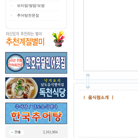
보리밥/쌈밥/보쌈
추어탕전문점
3,161,904