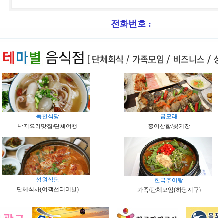
전화번호 :
독천식당
금모래
낙지요리맛집/단체여행
홍어삼합/꽃게장
성원식당
한국추어탕
단체식사(여객선터미널)
가족/단체모임(하당지구)