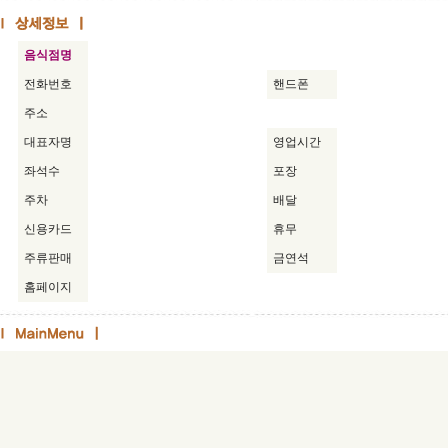
음식점명
전화번호
핸드폰
주소
대표자명
영업시간
좌석수
포장
주차
배달
신용카드
휴무
주류판매
금연석
홈페이지