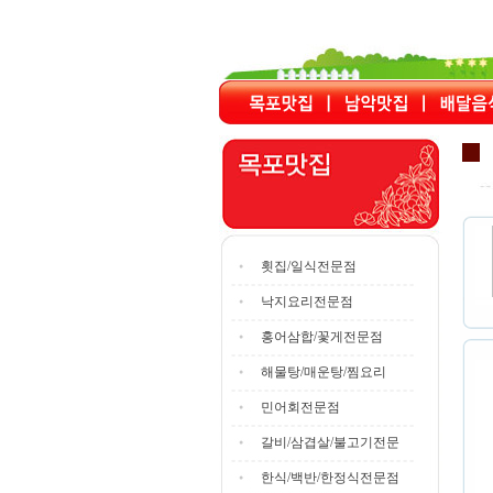
횟집/일식전문점
낙지요리전문점
홍어삼합/꽃게전문점
해물탕/매운탕/찜요리
민어회전문점
갈비/삼겹살/불고기전문
한식/백반/한정식전문점