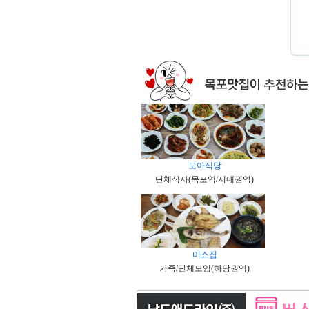
모아식당
단체식사(목포역/시내권역)
미스집
가족/단체모임(하당권역)