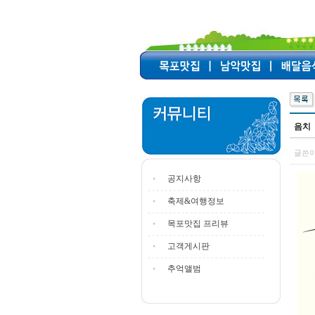
음치
글쓴이
공지사항
축제&여행정보
목포맛집 프리뷰
고객게시판
추억앨범