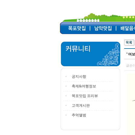
"여보
글쓴이
공지사항
축제&여행정보
목포맛집 프리뷰
고객게시판
추억앨범