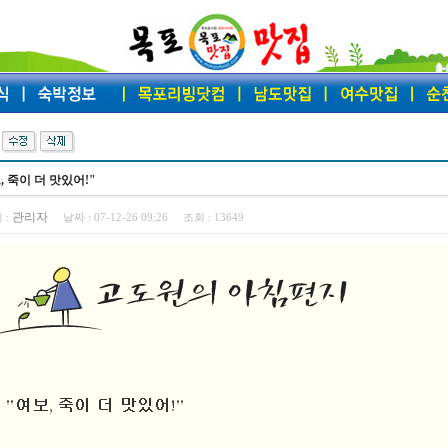
, 죽이 더 맛있어!"
관리자
 :
날짜 :
07-12-26 09:26
조회 :
13649