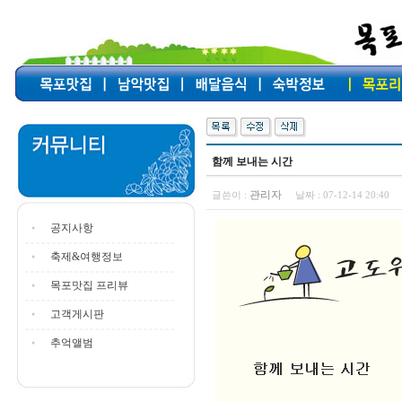
함께 보내는 시간
관리자
글쓴이 :
날짜 :
07-12-14 20:40
공지사항
축제&여행정보
목포맛집 프리뷰
고객게시판
추억앨범