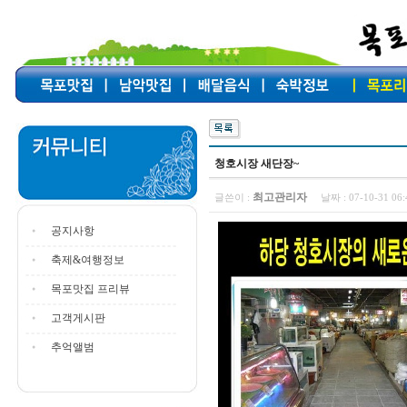
청호시장 새단장~
최고관리자
글쓴이 :
날짜 :
07-10-31 0
공지사항
축제&여행정보
목포맛집 프리뷰
고객게시판
추억앨범