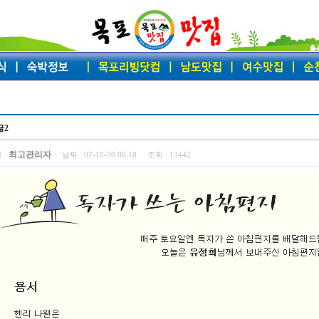
글2
최고관리자
 :
날짜 :
07-10-20 08:18
조회 :
13442