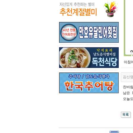
아침에
김신
찬바람
남은 1
오늘도