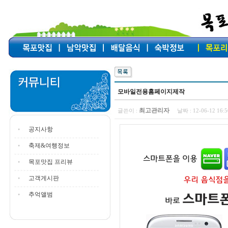
모바일전용홈페이지제작
최고관리자
글쓴이 :
날짜 :
12-06-12 16
공지사항
축제&여행정보
목포맛집 프리뷰
고객게시판
추억앨범