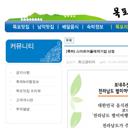
[축하] 스마트어플제작기업 선정
최고관리자
글쓴이 :
날짜 :
11-04-28 09
공지사항
축제&여행정보
목포맛집 프리뷰
고객게시판
추억앨범