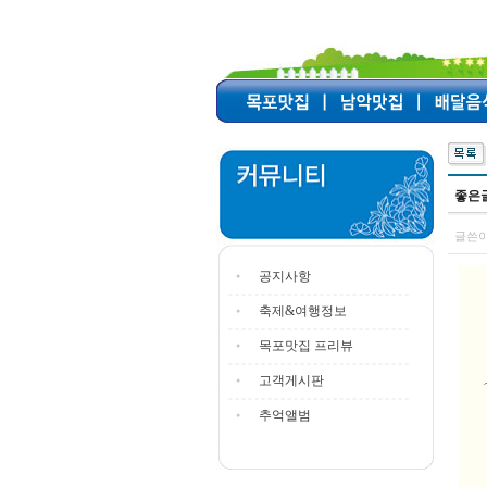
좋은글
글쓴이
공지사항
축제&여행정보
목포맛집 프리뷰
고객게시판
추억앨범