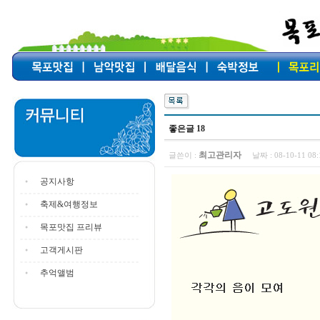
좋은글 18
최고관리자
글쓴이 :
날짜 :
08-10-11 0
공지사항
축제&여행정보
목포맛집 프리뷰
고객게시판
추억앨범