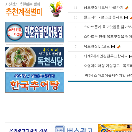
남도맛집네트웍 바로가기
11
월드디바 - 로즈장 콘서트
10
스마트폰에 목포맛집을 담아보
9
스마트폰 안에 목포맛집을 담
8
목포맛집QR코드
7
세계7대자연경관투표합시다
6
소셜미디어형 기업광고 - 목포
5
[축하] 스마트어플제작기업 선
4