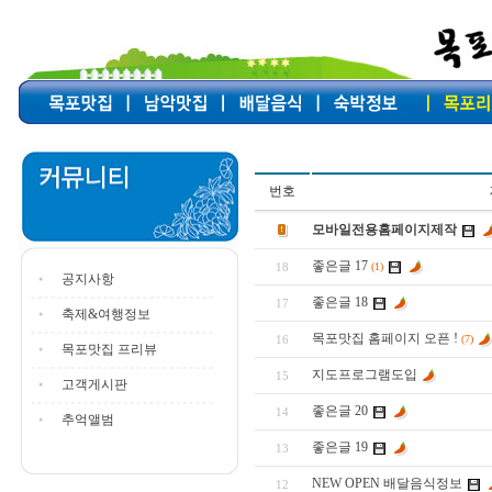
번호
모바일전용홈페이지제작
좋은글 17
18
(1)
공지사항
좋은글 18
17
축제&여행정보
목포맛집 홈페이지 오픈 !
16
(7)
목포맛집 프리뷰
지도프로그램도입
15
고객게시판
좋은글 20
14
추억앨범
좋은글 19
13
NEW OPEN 배달음식정보
12